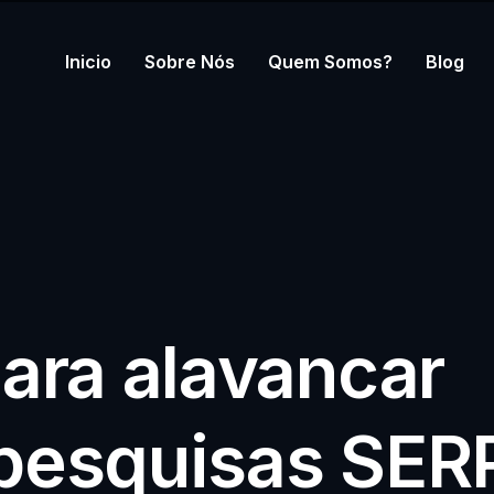
Inicio
Sobre Nós
Quem Somos?
Blog
CPI D
para alavancar
 pesquisas SER