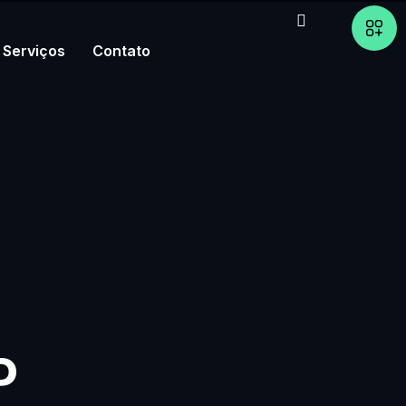
Serviços
Contato
as Bets
P