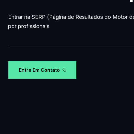
Entrar na SERP (Página de Resultados do Motor de
por profissionais
Entre Em Contato