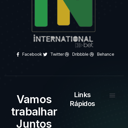
Facebook
Twitter
Dribbble
Behance
Links
Vamos
Rápidos
Sobre nós
Quem somos?
trabalhar
Juntos