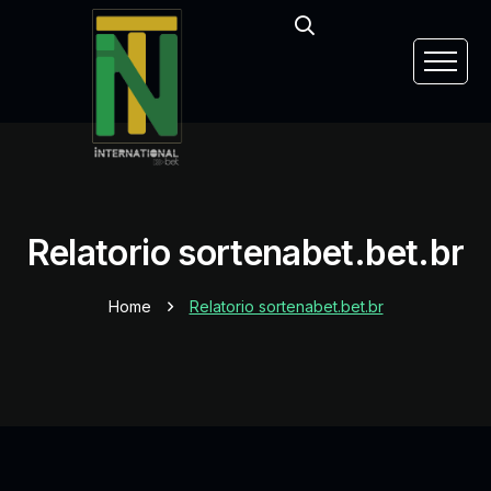
Relatorio sortenabet.bet.br
Home
Relatorio sortenabet.bet.br